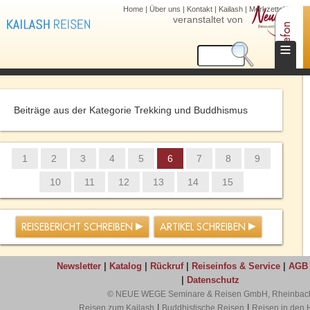
Home
|
Über uns
|
Kontakt
|
Kailash
|
Merkzettel (0)
veranstaltet von
Telefon
≡
Beiträge aus der Kategorie Trekking und Buddhismus
1
2
3
4
5
6
7
8
9
10
11
12
13
14
15
REISEBERICHT SCHREIBEN
ARTIKEL SCHREIBEN
Newsletter
|
Katalog
|
Rückruf
|
Reiseinfos & Service
|
AGB
|
Datenschutz
© NEUE WEGE Seminare & Reisen GmbH, Rheinbac
|
|
Reisen zum Kailash
Buddhistische Reisen
Reisen in den 