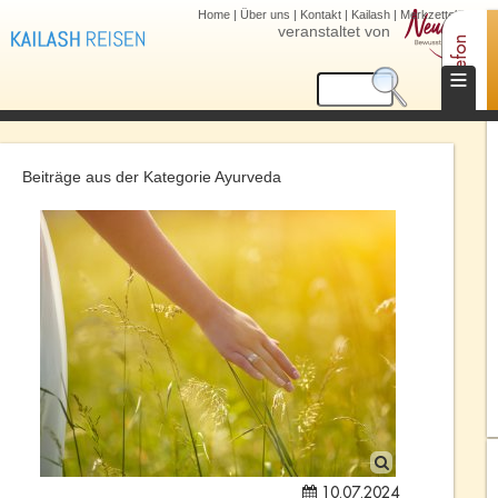
Home
|
Über uns
|
Kontakt
|
Kailash
|
Merkzettel (0)
veranstaltet von
Telefon
≡
Beiträge aus der Kategorie Ayurveda
10.07.2024