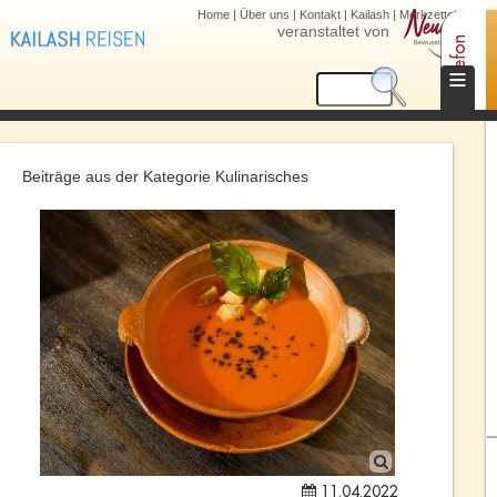
Home
|
Über uns
|
Kontakt
|
Kailash
|
Merkzettel (0)
veranstaltet von
Telefon
≡
Beiträge aus der Kategorie Kulinarisches
11.04.2022