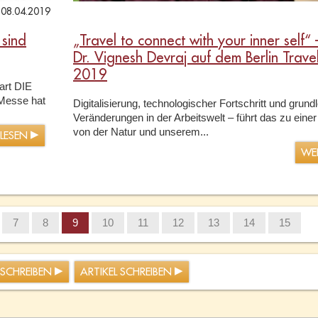
08.04.2019
sind
„Travel to connect with your inner self“ 
Dr. Vignesh Devraj auf dem Berlin Travel
2019
gart DIE
Messe hat
Digitalisierung, technologischer Fortschritt und grun
Veränderungen in der Arbeitswelt – führt das zu eine
von der Natur und unserem...
RLESEN
WE
7
8
9
10
11
12
13
14
15
 SCHREIBEN
ARTIKEL SCHREIBEN