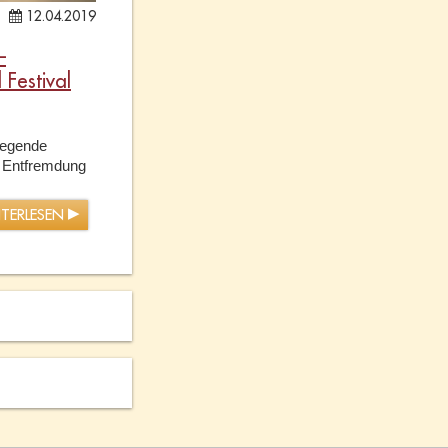
12.04.2019
–
 Festival
dlegende
r Entfremdung
ITERLESEN