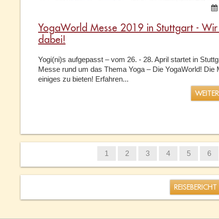
YogaWorld Messe 2019 in Stuttgart - Wir 
dabei!
Yogi(ni)s aufgepasst – vom 26. - 28. April startet in Stutt
Messe rund um das Thema Yoga – Die YogaWorld! Die 
einiges zu bieten! Erfahren...
WEITE
1
2
3
4
5
6
REISEBERICHT