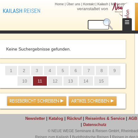
Home
|
Über uns
|
Kontakt
|
Kailash
|
Merkzettel (0)
veranstaltet von
Telefon
≡
Keine Suchergebnisse gefunden.
1
2
3
4
5
6
7
8
9
10
11
12
13
14
15
REISEBERICHT SCHREIBEN
ARTIKEL SCHREIBEN
Newsletter
|
Katalog
|
Rückruf
|
Reiseinfos & Service
|
AGB
|
Datenschutz
© NEUE WEGE Seminare & Reisen GmbH, Rheinbac
|
|
Reisen zum Kailash
Buddhistische Reisen
Reisen in den 