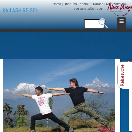
Home
|
Über uns
|
Kontakt
|
Kailash
|
Merkzettel (0)
veranstaltet von
≡
UNSERE HIMALA
Reisesuche
DER HIMMEL ZUM GREIFE