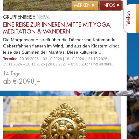
MERKEN
INFOS
Telefon
GRUPPENREISE
NEPAL
EINE REISE ZUR INNEREN MITTE MIT YOGA,
MEDITATION & WANDERN
Die Morgensonne streift über die Dächer von Kathmandu,
Gebetsfahnen flattern im Wind, und aus den Klöstern klingt
leise das Summen der Mantras. Diese kulturelle…
Termine:
20.09.2026 – 03.10.2026 | 18.10.2026 – 31.10.2026 |
15.11.2026 – 28.11.2026 | 20.02.2027 – 05.03.2027
und weitere...
14 Tage
ab € 2098,–