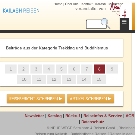
Home
|
Über uns
|
Kontakt
|
Kailash
|
Merkzettel (0)
veranstaltet von
Telefon
≡
Beiträge aus der Kategorie Trekking und Buddhismus
1
2
3
4
5
6
7
8
9
10
11
12
13
14
15
REISEBERICHT SCHREIBEN
ARTIKEL SCHREIBEN
Newsletter
|
Katalog
|
Rückruf
|
Reiseinfos & Service
|
AGB
|
Datenschutz
© NEUE WEGE Seminare & Reisen GmbH, Rheinbac
|
|
Reisen zum Kailash
Buddhistische Reisen
Reisen in den 