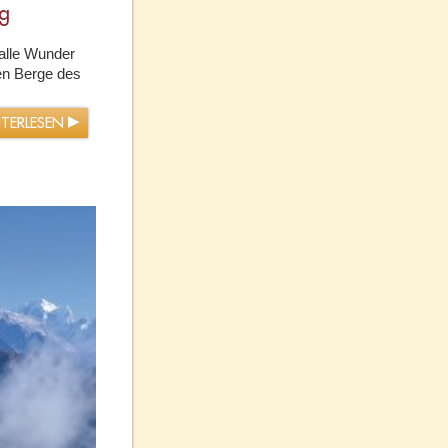
ng
 alle Wunder
en Berge des
ITERLESEN