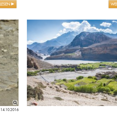
RLESEN
WE
14.10.2016