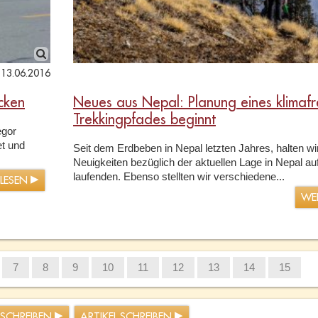
13.06.2016
cken
Neues aus Nepal: Planung eines klimafr
Trekkingpfades beginnt
egor
t und
Seit dem Erdbeben in Nepal letzten Jahres, halten wir
Neuigkeiten bezüglich der aktuellen Lage in Nepal a
laufenden. Ebenso stellten wir verschiedene...
RLESEN
WE
7
8
9
10
11
12
13
14
15
 SCHREIBEN
ARTIKEL SCHREIBEN