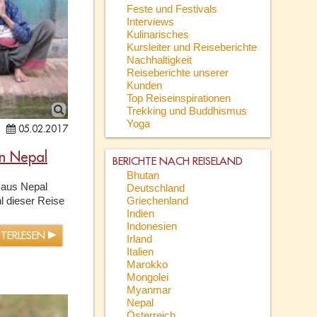
Feste und Festivals
Interviews
Kulinarisches
Kursleiter und Reiseberichte
Nachhaltigkeit
Reiseberichte unserer
Kunden
Top Reiseinspirationen
Trekking und Buddhismus
Yoga
05.02.2017
in Nepal
BERICHTE NACH REISELAND
Bhutan
 aus Nepal
Deutschland
Griechenland
 dieser Reise
Indien
Indonesien
ITERLESEN
Irland
Italien
Marokko
Mongolei
Myanmar
Nepal
Österreich