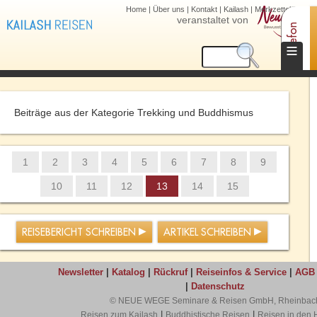
Home
|
Über uns
|
Kontakt
|
Kailash
|
Merkzettel (0)
veranstaltet von
Telefon
≡
Beiträge aus der Kategorie Trekking und Buddhismus
1
2
3
4
5
6
7
8
9
10
11
12
13
14
15
REISEBERICHT SCHREIBEN
ARTIKEL SCHREIBEN
Newsletter
|
Katalog
|
Rückruf
|
Reiseinfos & Service
|
AGB
|
Datenschutz
© NEUE WEGE Seminare & Reisen GmbH, Rheinbac
|
|
Reisen zum Kailash
Buddhistische Reisen
Reisen in den 