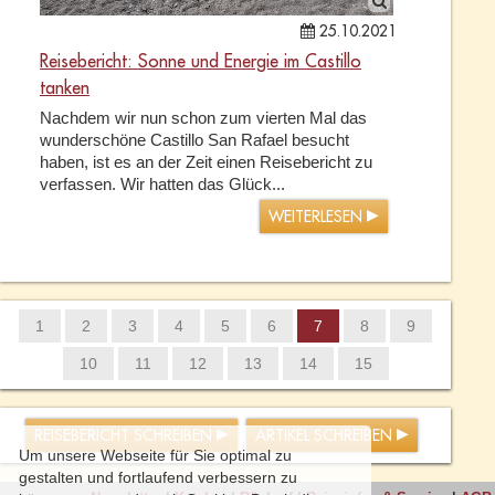
25.10.2021
Reisebericht: Sonne und Energie im Castillo
tanken
Nachdem wir nun schon zum vierten Mal das
wunderschöne Castillo San Rafael besucht
haben, ist es an der Zeit einen Reisebericht zu
verfassen. Wir hatten das Glück...
WEITERLESEN
1
2
3
4
5
6
7
8
9
10
11
12
13
14
15
REISEBERICHT SCHREIBEN
ARTIKEL SCHREIBEN
Um unsere Webseite für Sie optimal zu
gestalten und fortlaufend verbessern zu