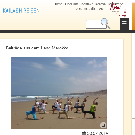
Home
|
Über uns
|
Kontakt
|
Kailash
|
Merkzettel (0)
veranstaltet von
Telefon
≡
Beiträge aus dem Land Marokko
30.07.2019