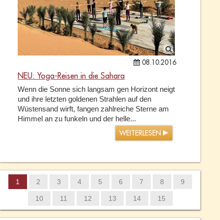
08.10.2016
NEU: Yoga-Reisen in die Sahara
Wenn die Sonne sich langsam gen Horizont neigt
und ihre letzten goldenen Strahlen auf den
Wüstensand wirft, fangen zahlreiche Sterne am
Himmel an zu funkeln und der helle...
WEITERLESEN
1
2
3
4
5
6
7
8
9
10
11
12
13
14
15