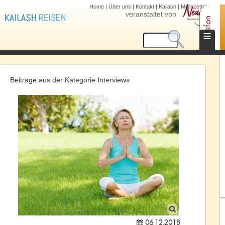
Home
|
Über uns
|
Kontakt
|
Kailash
|
Merkzettel (0)
veranstaltet von
Telefon
≡
Beiträge aus der Kategorie Interviews
06.12.2018