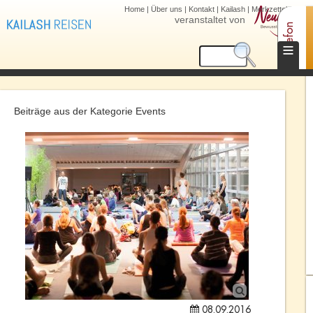
Home
|
Über uns
|
Kontakt
|
Kailash
|
Merkzettel (0)
veranstaltet von
Telefon
≡
Beiträge aus der Kategorie Events
08.09.2016