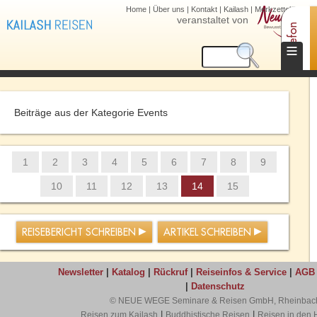
Home
|
Über uns
|
Kontakt
|
Kailash
|
Merkzettel (0)
veranstaltet von
Telefon
≡
Beiträge aus der Kategorie Events
1
2
3
4
5
6
7
8
9
10
11
12
13
14
15
REISEBERICHT SCHREIBEN
ARTIKEL SCHREIBEN
Newsletter
|
Katalog
|
Rückruf
|
Reiseinfos & Service
|
AGB
|
Datenschutz
© NEUE WEGE Seminare & Reisen GmbH, Rheinbac
|
|
Reisen zum Kailash
Buddhistische Reisen
Reisen in den 