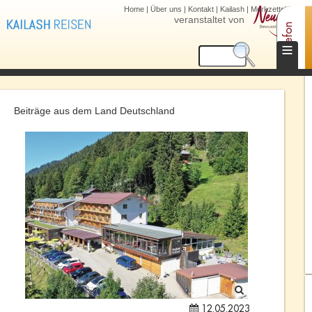
Home
|
Über uns
|
Kontakt
|
Kailash
|
Merkzettel (0)
veranstaltet von
Telefon
≡
Beiträge aus dem Land Deutschland
12.05.2023