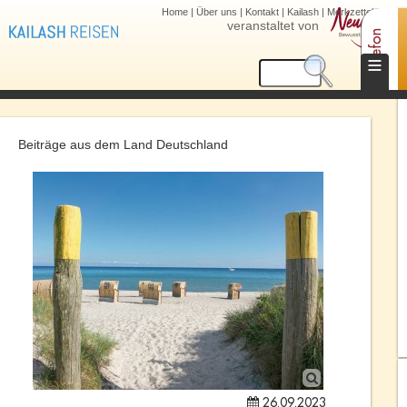
Home
|
Über uns
|
Kontakt
|
Kailash
|
Merkzettel (0)
veranstaltet von
Telefon
≡
Beiträge aus dem Land Deutschland
26.09.2023