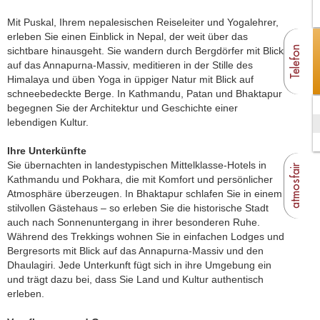
Mit Puskal, Ihrem nepalesischen Reiseleiter und Yogalehrer,
erleben Sie einen Einblick in Nepal, der weit über das
Telefon
sichtbare hinausgeht. Sie wandern durch Bergdörfer mit Blick
auf das Annapurna-Massiv, meditieren in der Stille des
Himalaya und üben Yoga in üppiger Natur mit Blick auf
schneebedeckte Berge. In Kathmandu, Patan und Bhaktapur
begegnen Sie der Architektur und Geschichte einer
lebendigen Kultur.
Ihre Unterkünfte
Sie übernachten in landestypischen Mittelklasse-Hotels in
atmosfair
Kathmandu und Pokhara, die mit Komfort und persönlicher
Atmosphäre überzeugen. In Bhaktapur schlafen Sie in einem
stilvollen Gästehaus – so erleben Sie die historische Stadt
auch nach Sonnenuntergang in ihrer besonderen Ruhe.
Während des Trekkings wohnen Sie in einfachen Lodges und
Bergresorts mit Blick auf das Annapurna-Massiv und den
Dhaulagiri. Jede Unterkunft fügt sich in ihre Umgebung ein
und trägt dazu bei, dass Sie Land und Kultur authentisch
erleben.