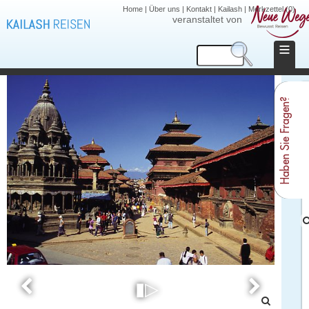
Home
|
Über uns
|
Kontakt
|
Kailash
|
Merkzettel (0)
veranstaltet von
≡
Haben Sie Fragen?
▮▷